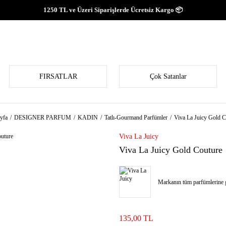
1250 TL ve Üzeri Siparişlerde Ücretsiz Kargo 📦
FIRSATLAR
Çok Satanlar
yfa
DESIGNER PARFUM
KADIN
Tatlı-Gourmand Parfümler
Viva La Juicy Gold C
Viva La Juicy
Viva La Juicy Gold Couture
Markanın tüm parfümlerine g
135,00 TL