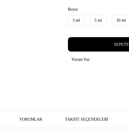
Boyut
3 ml
5 ml
10 ml
SEPETE
Yorum Yaz
YORUMLAR
TAKSIT SEÇENEKLERI