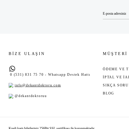
BİZE ULAŞIN
MÜŞTERİ
ÖDEME VE T
0 (531) 831 75 70 - Whatsapp Destek Hattı
İPTAL VE İ
info@dekantdoktoru.com
SIKÇA SOR
BLOG
@dekantdoktoruu
Kredi kartı bilgileriniz 256Bit SSL sertifikası ile korunmaktadır