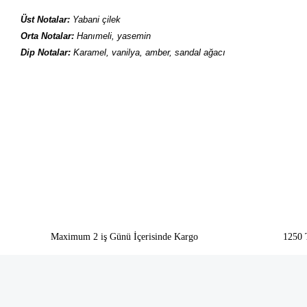
Üst Notalar:
Yabani çilek
Orta Notalar:
Hanımeli, yasemin
Dip Notalar:
Karamel, vanilya, amber, sandal ağacı
Bu ürünün fiyat bilgisi, resim, ürün açıklamalarında ve diğer konularda yeter
Görüş ve önerileriniz için teşekkür ederiz.
Ürün resmi kalitesiz, bozuk veya görüntülenemiyor.
Ürün açıklamasında eksik bilgiler bulunuyor.
Ürün bilgilerinde hatalar bulunuyor.
Ürün fiyatı diğer sitelerden daha pahalı.
Bu ürüne benzer farklı alternatifler olmalı.
Maximum 2 iş Günü İçerisinde Kargo
1250 