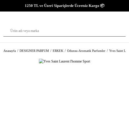
1250 TL ve Üzeri Siparişlerde Ücretsiz Kargo 📦
Anasayfa
DESIGNER PARFUM
ERKEK
Odunsu-Aromatik Parfumler
Yves Saint La