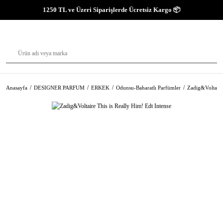
1250 TL ve Üzeri Siparişlerde Ücretsiz Kargo 📦
Anasayfa
DESIGNER PARFUM
ERKEK
Odunsu-Baharatlı Parfümler
Zadig&Voltaire 