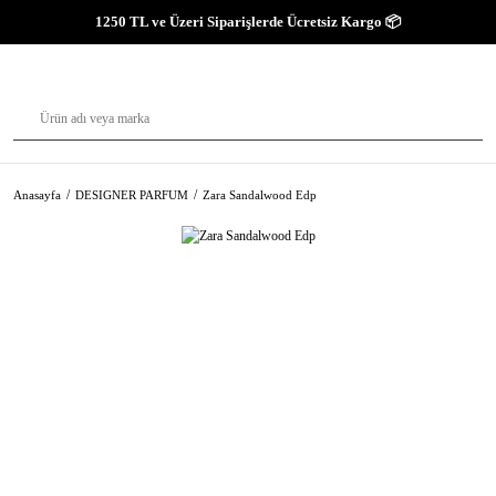
1250 TL ve Üzeri Siparişlerde Ücretsiz Kargo 📦
Anasayfa
DESIGNER PARFUM
Zara Sandalwood Edp