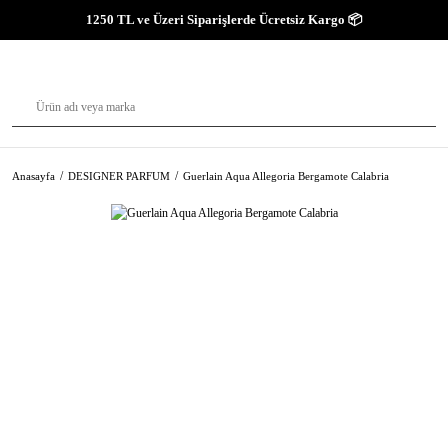
1250 TL ve Üzeri Siparişlerde Ücretsiz Kargo 📦
Anasayfa
DESIGNER PARFUM
Guerlain Aqua Allegoria Bergamote Calabria