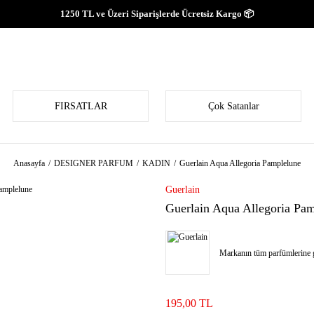
1250 TL ve Üzeri Siparişlerde Ücretsiz Kargo 📦
FIRSATLAR
Çok Satanlar
Anasayfa
DESIGNER PARFUM
KADIN
Guerlain Aqua Allegoria Pamplelune
Guerlain
Guerlain Aqua Allegoria Pa
Markanın tüm parfümlerine g
195,00 TL