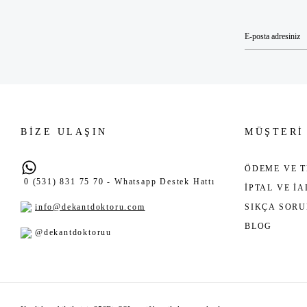
BİZE ULAŞIN
MÜŞTERİ
ÖDEME VE T
0 (531) 831 75 70 - Whatsapp Destek Hattı
İPTAL VE İ
info@dekantdoktoru.com
SIKÇA SOR
BLOG
@dekantdoktoruu