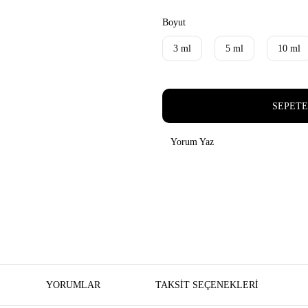
Boyut
3 ml
5 ml
10 ml
SEPETE
Yorum Yaz
YORUMLAR
TAKSIT SEÇENEKLERI