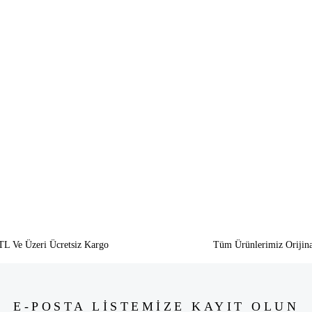
siz gördüğünüz noktaları öneri formunu kullanarak tarafımıza iletebilirsiniz.
Bu ürüne ilk yorumu siz yapın!
Yorum Yaz
TL Ve Üzeri Ücretsiz Kargo
Tüm Ürünlerimiz Orijina
E-POSTA LİSTEMİZE KAYIT OLUN