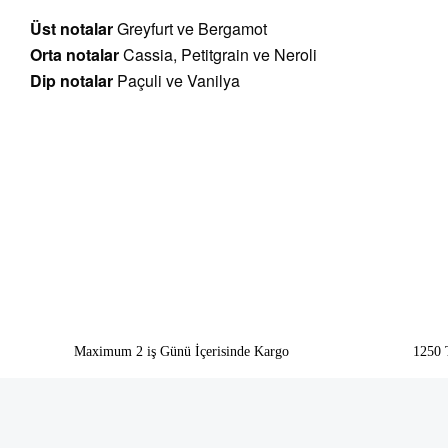
Üst notalar
Greyfurt ve Bergamot
Orta notalar
Cassia, Petitgrain ve Neroli
Dip
notalar
Paçuli ve Vanilya
Bu ürünün fiyat bilgisi, resim, ürün açıklamalarında ve diğer konularda yeter
Görüş ve önerileriniz için teşekkür ederiz.
Ürün resmi kalitesiz, bozuk veya görüntülenemiyor.
Ürün açıklamasında eksik bilgiler bulunuyor.
Ürün bilgilerinde hatalar bulunuyor.
Ürün fiyatı diğer sitelerden daha pahalı.
Bu ürüne benzer farklı alternatifler olmalı.
Maximum 2 iş Günü İçerisinde Kargo
1250 