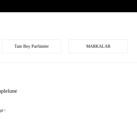
Tam Boy Parfümler
MARKALAR
mplelune
it >