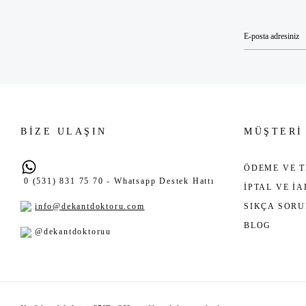
BİZE ULAŞIN
MÜŞTERİ
ÖDEME VE T
0 (531) 831 75 70 - Whatsapp Destek Hattı
İPTAL VE İ
info@dekantdoktoru.com
SIKÇA SOR
BLOG
@dekantdoktoruu