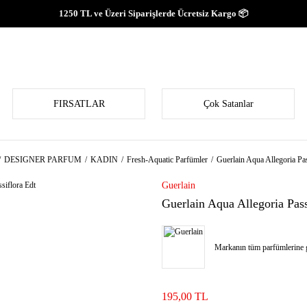
1250 TL ve Üzeri Siparişlerde Ücretsiz Kargo 📦
FIRSATLAR
Çok Satanlar
DESIGNER PARFUM
KADIN
Fresh-Aquatic Parfümler
Guerlain Aqua Allegoria Pas
Guerlain
Guerlain Aqua Allegoria Pass
Markanın tüm parfümlerine g
195,00 TL