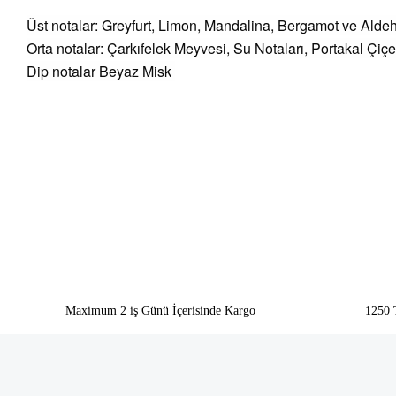
Üst notalar: Greyfurt, Limon, Mandalina, Bergamot ve Aldehi
Orta notalar: Çarkıfelek Meyvesi, Su Notaları, Portakal Çiçe
Dip notalar Beyaz Misk
Bu ürünün fiyat bilgisi, resim, ürün açıklamalarında ve diğer konularda yeter
Görüş ve önerileriniz için teşekkür ederiz.
Ürün resmi kalitesiz, bozuk veya görüntülenemiyor.
Ürün açıklamasında eksik bilgiler bulunuyor.
Ürün bilgilerinde hatalar bulunuyor.
Ürün fiyatı diğer sitelerden daha pahalı.
Bu ürüne benzer farklı alternatifler olmalı.
Maximum 2 iş Günü İçerisinde Kargo
1250 