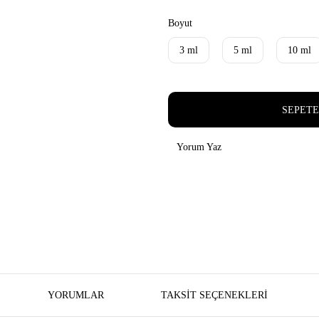
Boyut
3 ml
5 ml
10 ml
SEPETE
Yorum Yaz
YORUMLAR
TAKSIT SEÇENEKLERI