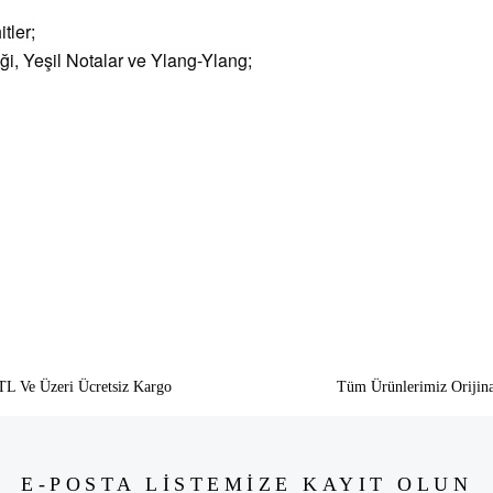
tler;
ği, Yeşil Notalar ve Ylang-Ylang;
siz gördüğünüz noktaları öneri formunu kullanarak tarafımıza iletebilirsiniz.
Bu ürüne ilk yorumu siz yapın!
Yorum Yaz
TL Ve Üzeri Ücretsiz Kargo
Tüm Ürünlerimiz Orijina
E-POSTA LİSTEMİZE KAYIT OLUN