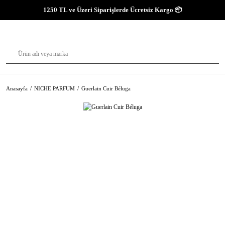
1250 TL ve Üzeri Siparişlerde Ücretsiz Kargo 📦
Anasayfa
NICHE PARFUM
Guerlain Cuir Béluga