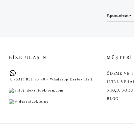
BİZE ULAŞIN
MÜŞTERİ
ÖDEME VE T
0 (531) 831 75 70 - Whatsapp Destek Hattı
İPTAL VE İ
info@dekantdoktoru.com
SIKÇA SOR
BLOG
@dekantdoktoruu