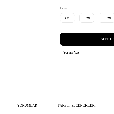
Boyut
3 ml
5 ml
10 ml
SEPETE
Yorum Yaz
YORUMLAR
TAKSIT SEÇENEKLERI