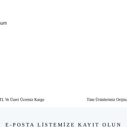
anum
siz gördüğünüz noktaları öneri formunu kullanarak tarafımıza iletebilirsiniz.
Bu ürüne ilk yorumu siz yapın!
Yorum Yaz
TL Ve Üzeri Ücretsiz Kargo
Tüm Ürünlerimiz Orijina
E-POSTA LİSTEMİZE KAYIT OLUN