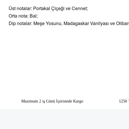
Üst notalar: Portakal Çiçeği ve Cennet;
Orta nota: Bal;
Dip notalar: Meşe Yosunu, Madagaskar Vanilyası ve Olib
Bu ürünün fiyat bilgisi, resim, ürün açıklamalarında ve diğer konularda yeter
Görüş ve önerileriniz için teşekkür ederiz.
Ürün resmi kalitesiz, bozuk veya görüntülenemiyor.
Ürün açıklamasında eksik bilgiler bulunuyor.
Ürün bilgilerinde hatalar bulunuyor.
Ürün fiyatı diğer sitelerden daha pahalı.
Bu ürüne benzer farklı alternatifler olmalı.
Maximum 2 iş Günü İçerisinde Kargo
1250 