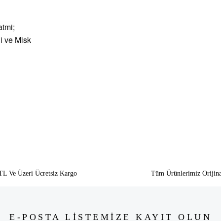
atmi;
i ve Misk
siz gördüğünüz noktaları öneri formunu kullanarak tarafımıza iletebilirsiniz.
Bu ürüne ilk yorumu siz yapın!
Yorum Yaz
TL Ve Üzeri Ücretsiz Kargo
Tüm Ürünlerimiz Orijina
E-POSTA LİSTEMİZE KAYIT OLUN