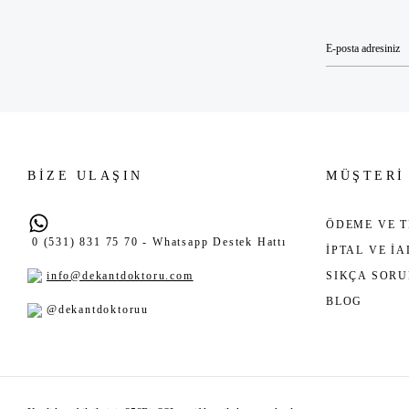
BİZE ULAŞIN
MÜŞTERİ
ÖDEME VE T
0 (531) 831 75 70 - Whatsapp Destek Hattı
İPTAL VE İ
info@dekantdoktoru.com
SIKÇA SOR
BLOG
@dekantdoktoruu