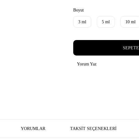
Boyut
3 ml
5 ml
10 ml
SEPETE
Yorum Yaz
YORUMLAR
TAKSIT SEÇENEKLERI