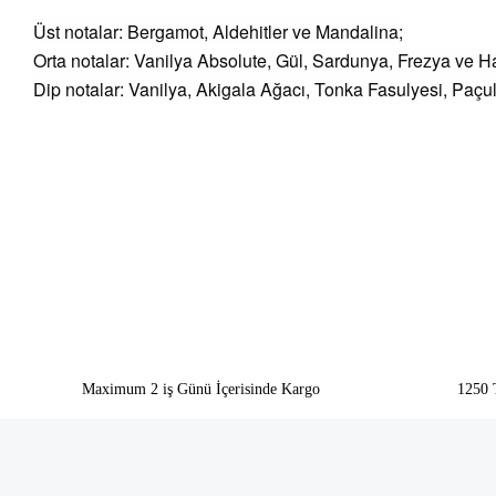
Üst notalar: Bergamot, Aldehitler ve Mandalina;
Orta notalar: Vanilya Absolute, Gül, Sardunya, Frezya ve H
Dip notalar: Vanilya, Akigala Ağacı, Tonka Fasulyesi, Paçul
Bu ürünün fiyat bilgisi, resim, ürün açıklamalarında ve diğer konularda yeter
Görüş ve önerileriniz için teşekkür ederiz.
Ürün resmi kalitesiz, bozuk veya görüntülenemiyor.
Ürün açıklamasında eksik bilgiler bulunuyor.
Ürün bilgilerinde hatalar bulunuyor.
Ürün fiyatı diğer sitelerden daha pahalı.
Bu ürüne benzer farklı alternatifler olmalı.
Maximum 2 iş Günü İçerisinde Kargo
1250 