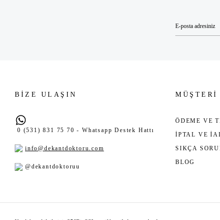
BİZE ULAŞIN
MÜŞTERİ
ÖDEME VE T
0 (531) 831 75 70 - Whatsapp Destek Hattı
İPTAL VE İ
info@dekantdoktoru.com
SIKÇA SOR
BLOG
@dekantdoktoruu