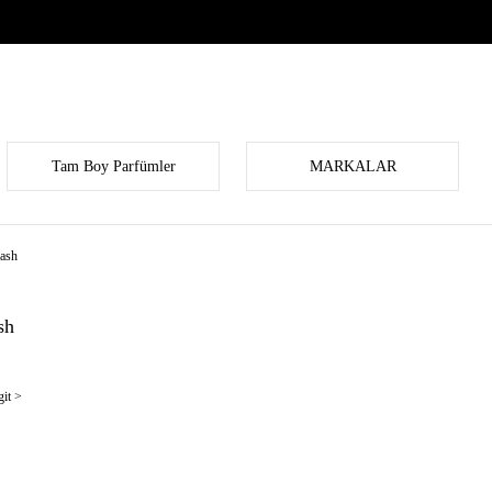
Tam Boy Parfümler
MARKALAR
ash
sh
it >