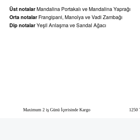
Üst notalar
Mandalina Portakalı ve Mandalina Yaprağı
Orta notalar
Frangipani, Manolya ve Vadi Zambağı
Dip notalar
Yeşil Anlaşma ve Sandal Ağacı
Bu ürünün fiyat bilgisi, resim, ürün açıklamalarında ve diğer konularda yeter
Görüş ve önerileriniz için teşekkür ederiz.
Ürün resmi kalitesiz, bozuk veya görüntülenemiyor.
Ürün açıklamasında eksik bilgiler bulunuyor.
Ürün bilgilerinde hatalar bulunuyor.
Ürün fiyatı diğer sitelerden daha pahalı.
Bu ürüne benzer farklı alternatifler olmalı.
Maximum 2 iş Günü İçerisinde Kargo
1250 