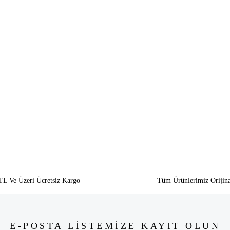
siz gördüğünüz noktaları öneri formunu kullanarak tarafımıza iletebilirsiniz.
Bu ürüne ilk yorumu siz yapın!
Yorum Yaz
TL Ve Üzeri Ücretsiz Kargo
Tüm Ürünlerimiz Orijina
E-POSTA LİSTEMİZE KAYIT OLUN