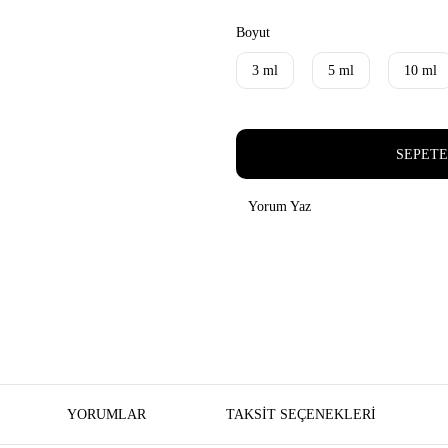
Boyut
3 ml
5 ml
10 ml
SEPETE
Yorum Yaz
YORUMLAR
TAKSIT SEÇENEKLERI