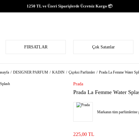
1250 TL ve Üzeri Siparişlerde Ücretsiz Kargo 📦
FIRSATLAR
Çok Satanlar
asayfa
DESIGNER PARFUM
KADIN
Çiçeksi Parfümler
Prada La Femme Water Spl
Prada
Prada La Femme Water Spla
Markanın tüm parfümlerine g
225,00 TL