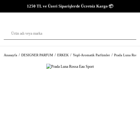
1250 TL ve Üzeri Siparişlerde Ücretsiz Kargo 📦
Anasayfa
DESIGNER PARFUM
ERKEK
Yeşil-Aromatik Parfümler
Prada Luna Rossa