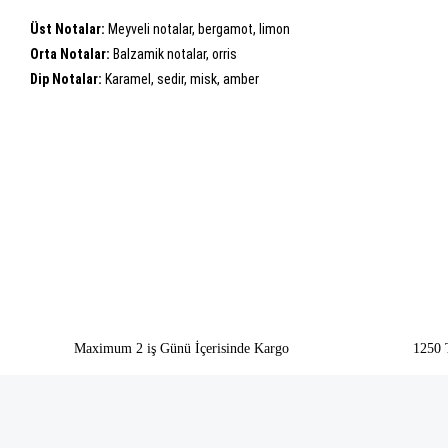
Üst Notalar:
Meyveli notalar, bergamot, limon
Orta Notalar:
Balzamik notalar, orris
Dip Notalar:
Karamel, sedir, misk, amber
Bu ürünün fiyat bilgisi, resim, ürün açıklamalarında ve diğer konularda yeter
Görüş ve önerileriniz için teşekkür ederiz.
Ürün resmi kalitesiz, bozuk veya görüntülenemiyor.
Ürün açıklamasında eksik bilgiler bulunuyor.
Ürün bilgilerinde hatalar bulunuyor.
Ürün fiyatı diğer sitelerden daha pahalı.
Bu ürüne benzer farklı alternatifler olmalı.
Maximum 2 iş Günü İçerisinde Kargo
1250 