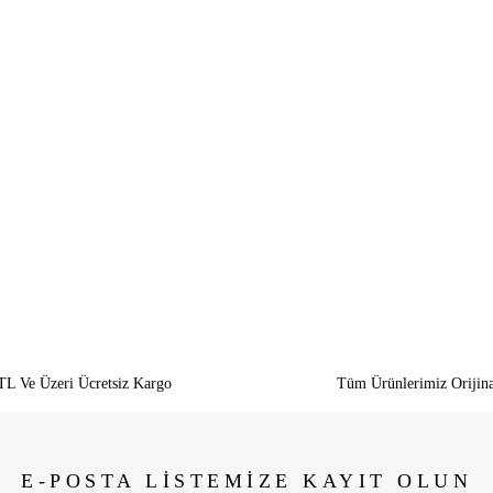
siz gördüğünüz noktaları öneri formunu kullanarak tarafımıza iletebilirsiniz.
Bu ürüne ilk yorumu siz yapın!
Yorum Yaz
TL Ve Üzeri Ücretsiz Kargo
Tüm Ürünlerimiz Orijina
E-POSTA LİSTEMİZE KAYIT OLUN