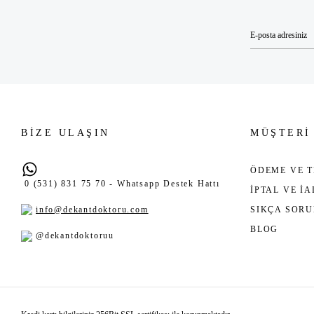
BİZE ULAŞIN
MÜŞTERİ
ÖDEME VE T
0 (531) 831 75 70 - Whatsapp Destek Hattı
İPTAL VE İ
info@dekantdoktoru.com
SIKÇA SOR
BLOG
@dekantdoktoruu