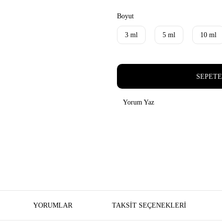
Boyut
3 ml
5 ml
10 ml
SEPETE
Yorum Yaz
YORUMLAR
TAKSIT SEÇENEKLERI