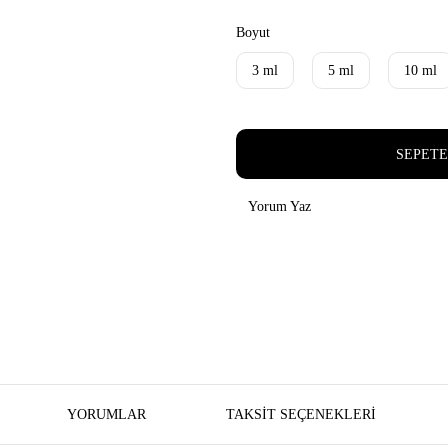
Boyut
3 ml
5 ml
10 ml
SEPETE
Yorum Yaz
YORUMLAR
TAKSIT SEÇENEKLERI