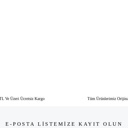
siz gördüğünüz noktaları öneri formunu kullanarak tarafımıza iletebilirsiniz.
Bu ürüne ilk yorumu siz yapın!
Yorum Yaz
TL Ve Üzeri Ücretsiz Kargo
Tüm Ürünlerimiz Orijina
E-POSTA LİSTEMİZE KAYIT OLUN