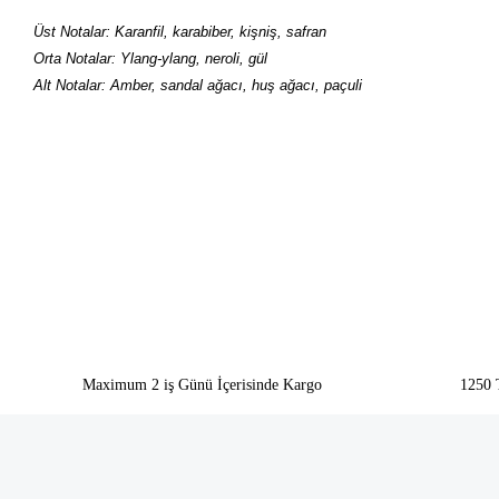
Üst Notalar: Karanfil, karabiber, kişniş, safran
Orta Notalar: Ylang-ylang, neroli, gül
Alt Notalar: Amber, sandal ağacı, huş ağacı, paçuli
Bu ürünün fiyat bilgisi, resim, ürün açıklamalarında ve diğer konularda yeter
Görüş ve önerileriniz için teşekkür ederiz.
Ürün resmi kalitesiz, bozuk veya görüntülenemiyor.
Ürün açıklamasında eksik bilgiler bulunuyor.
Ürün bilgilerinde hatalar bulunuyor.
Ürün fiyatı diğer sitelerden daha pahalı.
Bu ürüne benzer farklı alternatifler olmalı.
Maximum 2 iş Günü İçerisinde Kargo
1250 