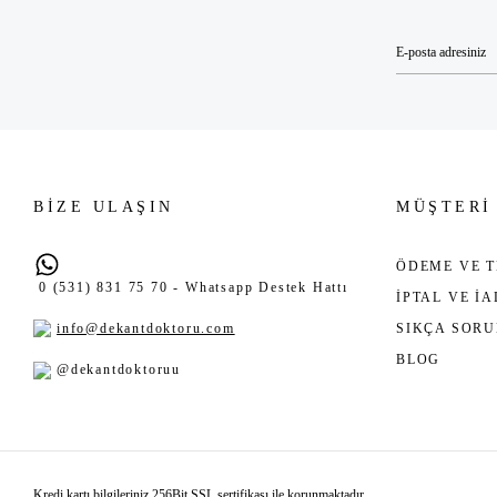
BİZE ULAŞIN
MÜŞTERİ
ÖDEME VE T
0 (531) 831 75 70 - Whatsapp Destek Hattı
İPTAL VE İ
info@dekantdoktoru.com
SIKÇA SOR
BLOG
@dekantdoktoruu
Kredi kartı bilgileriniz 256Bit SSL sertifikası ile korunmaktadır