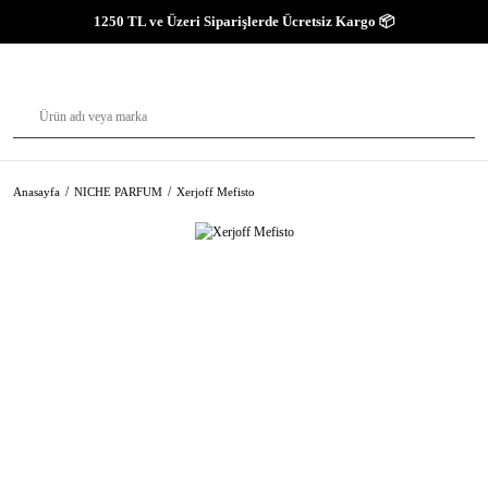
1250 TL ve Üzeri Siparişlerde Ücretsiz Kargo 📦
Anasayfa
NICHE PARFUM
Xerjoff Mefisto