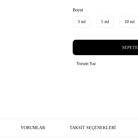
Boyut
3 ml
5 ml
10 ml
SEPETE
Yorum Yaz
YORUMLAR
TAKSIT SEÇENEKLERI