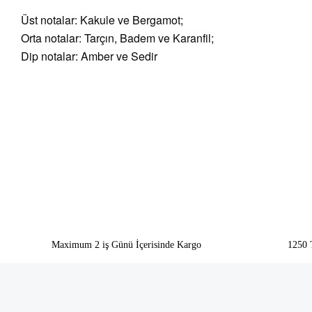
Üst notalar: Kakule ve Bergamot;
Orta notalar: Tarçın, Badem ve Karanfil;
Dip notalar: Amber ve Sedir
Bu ürünün fiyat bilgisi, resim, ürün açıklamalarında ve diğer konularda yeter
Görüş ve önerileriniz için teşekkür ederiz.
Ürün resmi kalitesiz, bozuk veya görüntülenemiyor.
Ürün açıklamasında eksik bilgiler bulunuyor.
Ürün bilgilerinde hatalar bulunuyor.
Ürün fiyatı diğer sitelerden daha pahalı.
Bu ürüne benzer farklı alternatifler olmalı.
Maximum 2 iş Günü İçerisinde Kargo
1250 