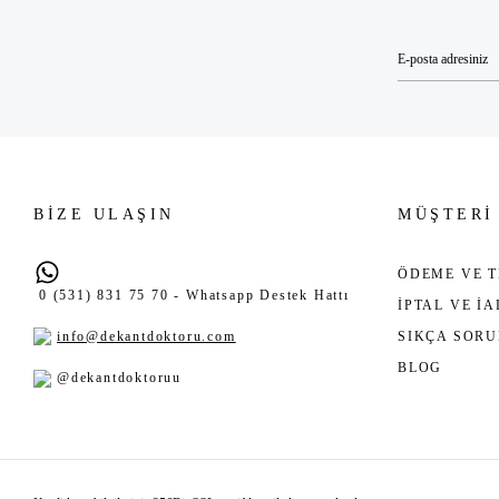
BİZE ULAŞIN
MÜŞTERİ
ÖDEME VE T
0 (531) 831 75 70 - Whatsapp Destek Hattı
İPTAL VE İ
info@dekantdoktoru.com
SIKÇA SOR
BLOG
@dekantdoktoruu