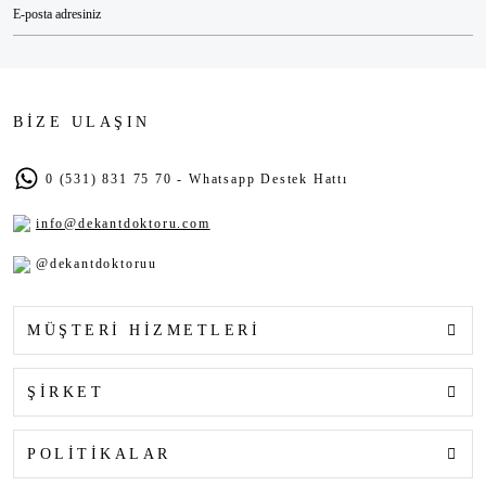
BİZE ULAŞIN
0 (531) 831 75 70 - Whatsapp Destek Hattı
info@dekantdoktoru.com
@dekantdoktoruu
MÜŞTERİ HİZMETLERİ
ŞİRKET
POLİTİKALAR